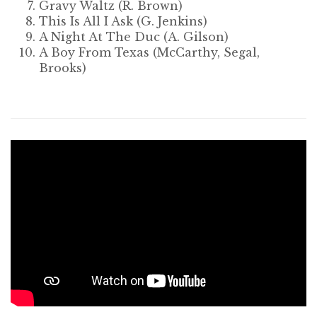
Gravy Waltz
(R. Brown)
This Is All I Ask
(G. Jenkins)
A Night At The Duc
(A. Gilson)
A Boy From Texas
(McCarthy, Segal,
Brooks)