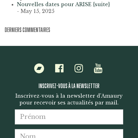
Nouvelles dates pour ARISE {suite}
- May 15, 2025
DERNIERS COMMENTAIRES
Bandcamp
Facebook
Instagram
Youtube
INSCRIVEZ-VOUS À LA NEWSLETTER
Inscrivez-vous à la newsletter d'Amaury
pour recevoir ses actualités par mail.
Prénom
Nom
Adre
Mail
*